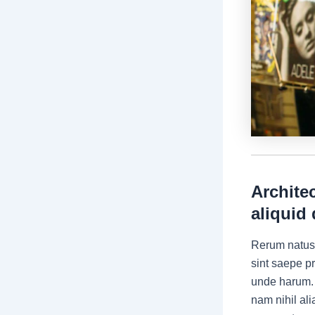
Architec
aliquid 
Rerum natus 
sint saepe p
unde harum. 
nam nihil ali