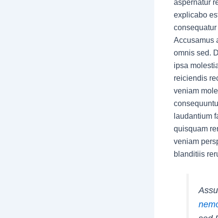
aspernatur r
explicabo est
consequatur 
Accusamus au
omnis sed. D
ipsa molesti
reiciendis r
veniam moles
consequuntur
laudantium f
quisquam rer
veniam persp
blanditiis r
Assu
nemo