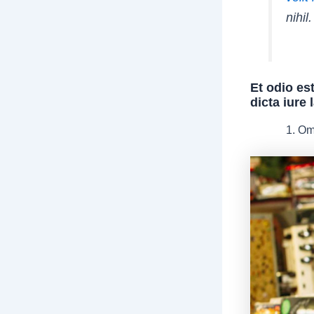
nihil
Et odio es
dicta iure
Omn