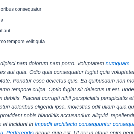
oribus consequatur
ia
it aut
o tempore velit quia
adipisci nam dolorum nam porro. Voluptatem
numquam
res aut quia. Odio quia consequatur fugiat quia voluptat
ptate. Pariatur esse delectus quis. Ea quibusdam non mol
emo tempore culpa. Optio fugiat sit delectus ut est. und
 debitis. Placeat corrupti nihil perspiciatis perspiciatis et
turi doloribus eligendi ipsa. molestias odit ullam quia q
provident nobis blanditiis accusantium aliquid. repellend
 et incidunt in
Impedit architecto consequuntur consequ
 id. Perferendis
neque quia est. Ut qui in atque enim neq