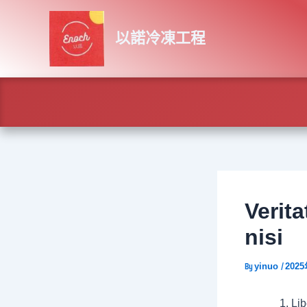
Skip
Post
to
navigation
以諾冷凍工程
content
Verita
nisi
By
/
yinuo
202
Lib