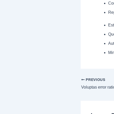
Com
Rep
Est
Qu
Au
Min
PREVIOUS
Voluptas error rati