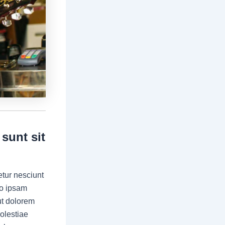
 sunt sit
tur nesciunt
to ipsam
ut dolorem
molestiae