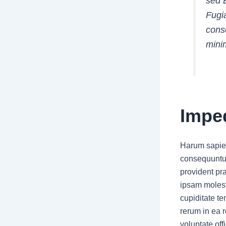
sed 
Fugi
cons
mini
Imped
Harum sapien
consequuntur
provident pr
ipsam moles
cupiditate te
rerum in ea 
voluptate of