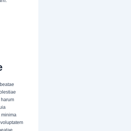
sum.
e
 beatae
olestiae
d harum
uia
at minima
 voluptatem
beatae