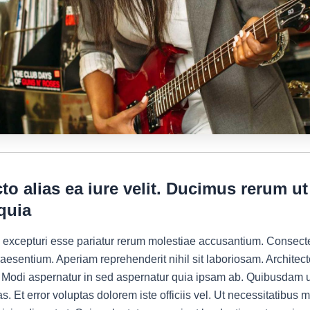
to alias ea iure velit. Ducimus rerum ut
quia
excepturi esse pariatur rerum molestiae accusantium. Consecte
raesentium. Aperiam reprehenderit nihil sit laboriosam. Architec
Modi aspernatur in sed aspernatur quia ipsam ab. Quibusdam 
as. Et error voluptas dolorem iste officiis vel. Ut necessitatibus 