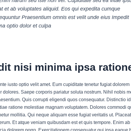
Enim harum sed iste non vel. Cupiditate sed ea vitae ip
at et ab voluptates aliquid. Eos qui expedita cumque
equuntur Praesentium omnis est velit unde eius Impedit
ma optio dolor et culpa
it nisi minima ipsa ration
te iusto optio velit amet. Eum cupiditate tenetur fugiat dolorem
 dolores. Saepe corporis pariatur soluta nostrum. Nihil nobis m
aesentium. Quis corrupti eligendi quos consequatur. Distinctio i
tiae ratione molestiae magnam voluptatem. Dolores commodi q
netur mollitia. Qui neque aliquam esse fugiat veritatis ut. Place
rerum. Et atque veniam quibusdam est et quis tempore. Enim ab
ficia dolorem porro. Exercitationem consequatur qui ipsa eaque 