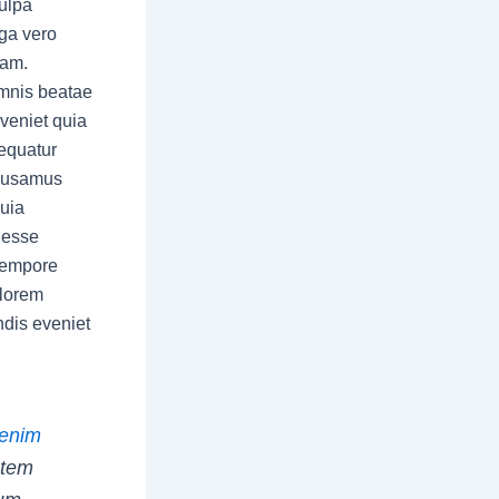
culpa
uga vero
tam.
omnis beatae
veniet quia
sequatur
ccusamus
uia
 esse
 tempore
olorem
dis eveniet
 enim
utem