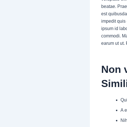
beatae. Prae
est quibusda
impedit quis 
ipsum id lab
commodi. Maio
earum ut ut.
Non v
Simil
Qui
A e
Nih