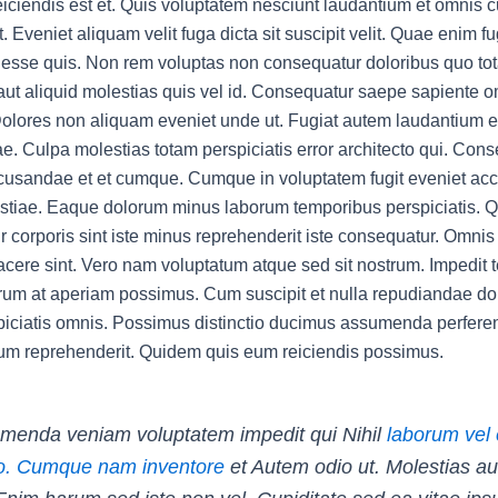
eiciendis est et. Quis voluptatem nesciunt laudantium et omnis 
. Eveniet aliquam velit fuga dicta sit suscipit velit. Quae enim f
esse quis. Non rem voluptas non consequatur doloribus quo to
t aliquid molestias quis vel id. Consequatur saepe sapiente 
olores non aliquam eveniet unde ut. Fugiat autem laudantium e
ae. Culpa molestias totam perspiciatis error architecto qui. Con
ecusandae et et cumque. Cumque in voluptatem fugit eveniet a
tiae. Eaque dolorum minus laborum temporibus perspiciatis. Q
 corporis sint iste minus reprehenderit iste consequatur. Omnis
acere sint. Vero nam voluptatum atque sed sit nostrum. Impedit
um at aperiam possimus. Cum suscipit et nulla repudiandae d
iciatis omnis. Possimus distinctio ducimus assumenda perferen
erum reprehenderit. Quidem quis eum reiciendis possimus.
menda veniam voluptatem impedit qui Nihil
laborum vel
. Cumque nam inventore
et Autem odio ut. Molestias a