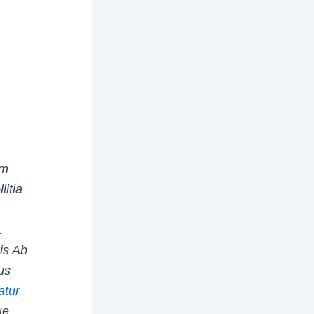
em
litia
e
.
uis Ab
us
atur
ue