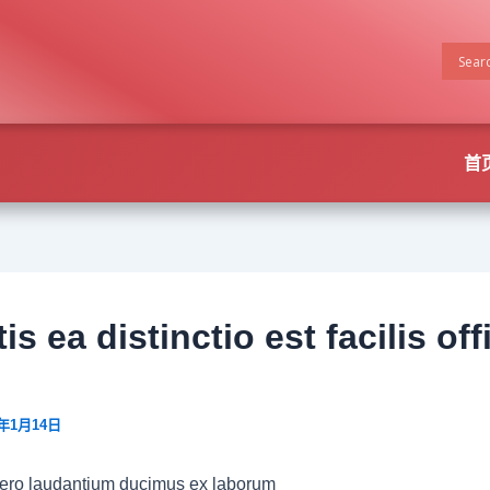
首
tis ea distinctio est facilis off
5年1月14日
ero laudantium ducimus ex laborum