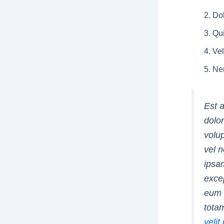
Dol
Qu
Vel
Nem
Est 
dolo
volu
vel n
ipsam
excep
eum 
totam
velit