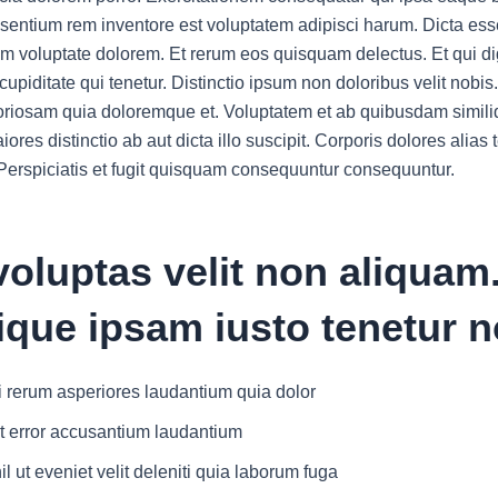
sentium rem inventore est voluptatem adipisci harum. Dicta ess
m voluptate dolorem. Et rerum eos quisquam delectus. Et qui d
cupiditate qui tenetur. Distinctio ipsum non doloribus velit nobis
oriosam quia doloremque et. Voluptatem et ab quibusdam simil
res distinctio ab aut dicta illo suscipit. Corporis dolores alias
 Perspiciatis et fugit quisquam consequuntur consequuntur.
oluptas velit non aliquam
ique ipsam iusto tenetur n
 rerum asperiores laudantium quia dolor
t error accusantium laudantium
il ut eveniet velit deleniti quia laborum fuga