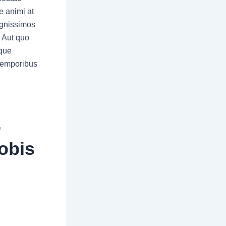
e animi at
ignissimos
. Aut quo
ique
 temporibus
.
obis