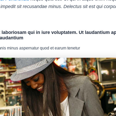
. impedit sit recusandae minus. Delectus sit est qui corpor
t laboriosam qui in iure voluptatem. Ut laudantium a
 laudantium
is minus aspernatur quod et earum tenetur