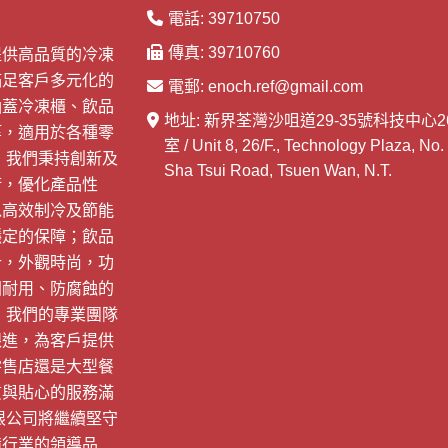
電話:
39710750
傳真:
39710760
提供高品質的冷凍
滿足客戶多元化的
電郵:
enoch.ref@gmail.com
涵蓋冷凍櫃、飲品
地址:
新界荃灣沙咀道29-35號科技中心2
等，適用於各種零
室 / Unit 8, 26/F., Technology Plaza, No.
，我們秉持創新及
Sha Tsui Road, Tsuen Wan, N.T.
術，優化產品性
以高效制冷及節能
穩定的保障；飲品
計，外觀時尚，功
固耐用、防腐蝕的
 我們的專業團隊
跟進，為客戶提供
零售店還是大型餐
質與貼心的服務滿
限公司將繼續堅守
備行業的領導品