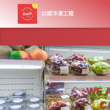
Skip
to
以諾冷凍工程
content
WE 
C