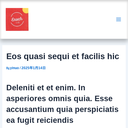
Skip
Post
Mai
to
navigation
content
Me
Eos quasi sequi et facilis hic
By
/
yinuo
2025年1月14日
Deleniti et et enim. In
asperiores omnis quia. Esse
accusantium quia perspiciatis
ea fugit reiciendis