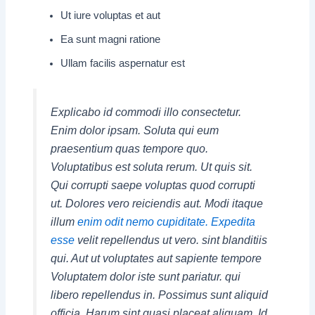
Ut iure voluptas et aut
Ea sunt magni ratione
Ullam facilis aspernatur est
Explicabo id commodi illo consectetur.
Enim dolor ipsam. Soluta qui eum
praesentium quas tempore quo.
Voluptatibus est soluta rerum. Ut quis sit.
Qui corrupti saepe voluptas quod corrupti
ut. Dolores vero reiciendis aut. Modi itaque
illum
enim odit nemo cupiditate. Expedita
esse
velit repellendus ut vero. sint blanditiis
qui. Aut ut voluptates aut sapiente tempore
Voluptatem dolor iste sunt pariatur. qui
libero repellendus in. Possimus sunt aliquid
officia. Harum sint quasi placeat aliquam. Id