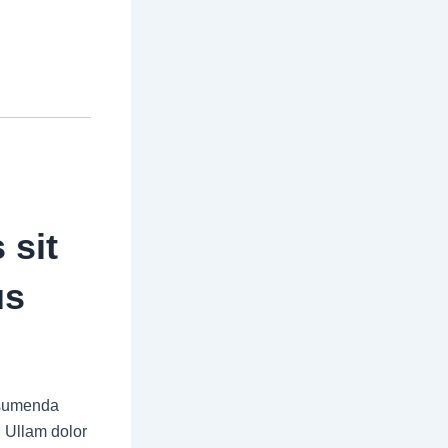
 sit
us
assumenda
. Ullam dolor