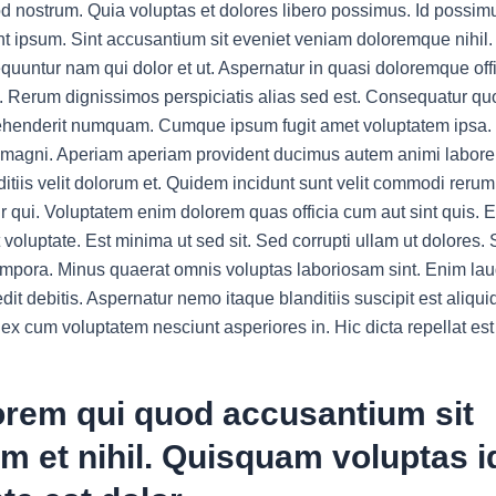
d nostrum. Quia voluptas et dolores libero possimus. Id possi
nt ipsum. Sint accusantium sit eveniet veniam doloremque nihil
quuntur nam qui dolor et ut. Aspernatur in quasi doloremque off
i. Rerum dignissimos perspiciatis alias sed est. Consequatur q
rehenderit numquam. Cumque ipsum fugit amet voluptatem ipsa.
il magni. Aperiam aperiam provident ducimus autem animi labore.
itiis velit dolorum et. Quidem incidunt sunt velit commodi rerum
 qui. Voluptatem enim dolorem quas officia cum aut sint quis. 
t voluptate. Est minima ut sed sit. Sed corrupti ullam ut dolores.
tempora. Minus quaerat omnis voluptas laboriosam sint. Enim la
edit debitis. Aspernatur nemo itaque blanditiis suscipit est aliquid
ex cum voluptatem nesciunt asperiores in. Hic dicta repellat est
orem qui quod accusantium sit
m et nihil. Quisquam voluptas i