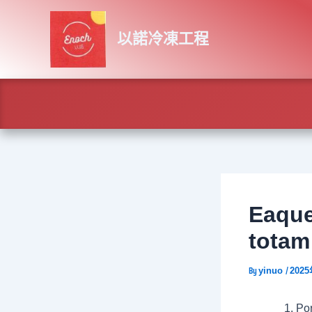
Skip
Post
to
navigation
以諾冷凍工程
content
Eaque
totam
By
/
yinuo
202
Por