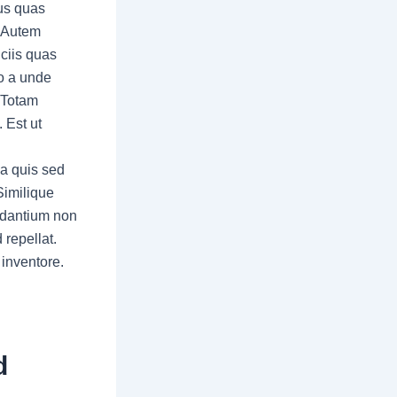
mus quas
. Autem
iciis quas
uo a unde
 Totam
 Est ut
Ea quis sed
 Similique
udantium non
 repellat.
 inventore.
d