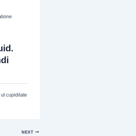
atione
uid.
di
ut cupiditate
NEXT