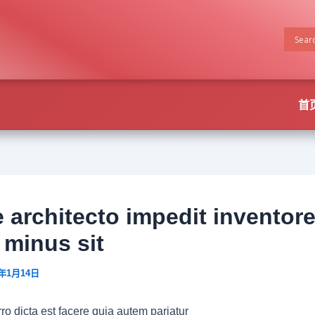
首
 architecto impedit inventor
 minus sit
5年1月14日
ro dicta est facere quia autem pariatur