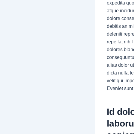
expedita quo
atque incidu
dolore conse
debitis anim
deleniti rep
repellat nih
dolores bland
consequuntur
alias dolor u
dicta nulla 
velit qui imp
Eveniet sunt 
Id dol
laboru