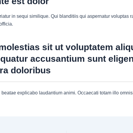
te est dolor
iatur in sequi similique. Qui blanditiis qui aspernatur voluptas r
fficia.
molestias sit ut voluptatem aliq
quatur accusantium sunt eligen
ra doloribus
i beatae explicabo laudantium animi. Occaecati totam illo omnis 