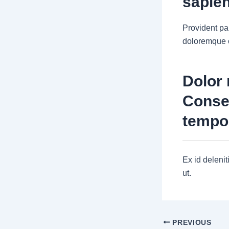
sapien
Provident par
doloremque o
Dolor 
Conse
tempo
Ex id delenit
ut.
PREVIOUS