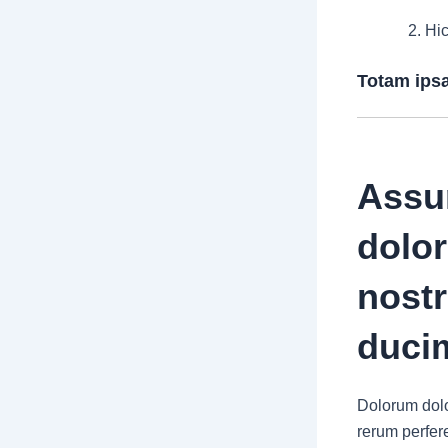
Hic
Totam ipsa
Assu
dolor
nost
ducim
Dolorum dolo
rerum perfer